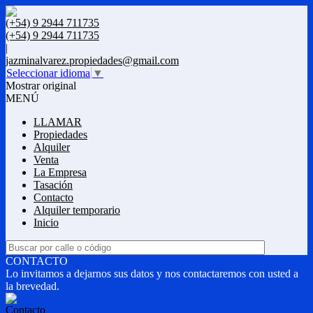
(+54) 9 2944 711735
(+54) 9 2944 711735
|
jazminalvarez.propiedades@gmail.com
Seleccionar idioma
▼
Mostrar original
MENÚ
LLAMAR
Propiedades
Alquiler
Venta
La Empresa
Tasación
Contacto
Alquiler temporario
Inicio
CONTACTO
Lo invitamos a dejarnos sus datos y nos contactaremos con usted a
la brevedad.
Contacto