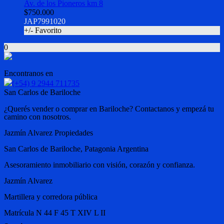
Av. de los Pioneros km 8
$750.000
JAP7991020
+/- Favorito
0
Encontranos en
(+54) 9 2944 711735
San Carlos de Bariloche
¿Querés vender o comprar en Bariloche? Contactanos y empezá tu
camino con nosotros.
Jazmín Alvarez Propiedades
San Carlos de Bariloche, Patagonia Argentina
Asesoramiento inmobiliario con visión, corazón y confianza.
Jazmín Alvarez
Martillera y corredora pública
Matrícula N 44 F 45 T XIV L II