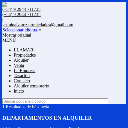
(+54) 9 2944 711735
(+54) 9 2944 711735
|
jazminalvarez.propiedades@gmail.com
Seleccionar idioma
▼
Mostrar original
MENÚ
LLAMAR
Propiedades
Alquiler
Venta
La Empresa
Tasación
Contacto
Alquiler temporario
Inicio
1 Resultados de búsqueda
DEPARTAMENTOS EN ALQUILER