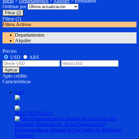
Inicio
>
Departamentos
>
Alquiler
> Resultados
Ordenar por
Filtrar
(2)
Filtrar
(2)
Filtros Activos
Departamentos
Alquiler
Precios
USD
ARS
Aplicar
Apto crédito
Características
0 m²
2
MÁS DETALLES
Departamento en Alquiler en San Carlos De Bariloche,
Bariloche